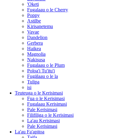
'Oketi
Fugalaau o le Cherry
Poppy
Astilbe
Kirisanetemu
Vavae
Dandelion
Gerbera
Haikea
Magnolia
Nakisusa
Fugalaau o le Plum
Poloa'i Tu'itu'i
Fugālaau o le la
Tulipa
isi
Teuteuga o le Kerisimasi
Fua o le Kerisimasi
Fugalaau Kerisimasi
Pale Kerisimasi
Filifiliga o le Kerisimasi
La'au Kerisimasi
Pale Kerisimasi
La'au Fa'apitoa
Taifa