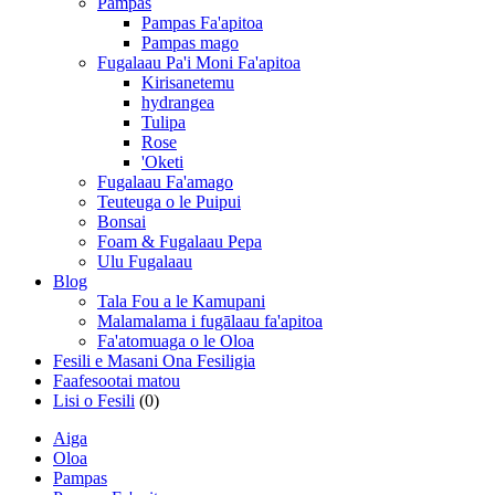
Pampas
Pampas Fa'apitoa
Pampas mago
Fugalaau Pa'i Moni Fa'apitoa
Kirisanetemu
hydrangea
Tulipa
Rose
'Oketi
Fugalaau Fa'amago
Teuteuga o le Puipui
Bonsai
Foam & Fugalaau Pepa
Ulu Fugalaau
Blog
Tala Fou a le Kamupani
Malamalama i fugālaau fa'apitoa
Fa'atomuaga o le Oloa
Fesili e Masani Ona Fesiligia
Faafesootai matou
Lisi o Fesili
(0)
Aiga
Oloa
Pampas