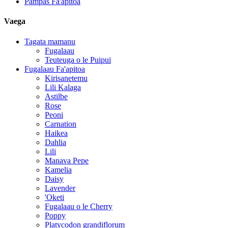
Pampas Fa'apitoa
Vaega
Tagata mamanu
Fugalaau
Teuteuga o le Puipui
Fugalaau Fa'apitoa
Kirisanetemu
Lili Kalaga
Astilbe
Rose
Peoni
Carnation
Haikea
Dahlia
Lili
Manava Pepe
Kamelia
Daisy
Lavender
'Oketi
Fugalaau o le Cherry
Poppy
Platycodon grandiflorum