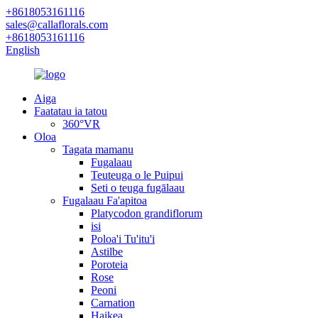
+8618053161116
sales@callaflorals.com
+8618053161116
English
Aiga
Faatatau ia tatou
360°VR
Oloa
Tagata mamanu
Fugalaau
Teuteuga o le Puipui
Seti o teuga fugālaau
Fugalaau Fa'apitoa
Platycodon grandiflorum
isi
Poloa'i Tu'itu'i
Astilbe
Poroteia
Rose
Peoni
Carnation
Haikea