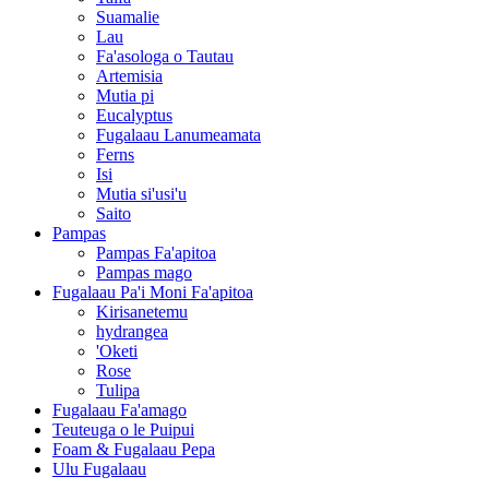
Suamalie
Lau
Fa'asologa o Tautau
Artemisia
Mutia pi
Eucalyptus
Fugalaau Lanumeamata
Ferns
Isi
Mutia si'usi'u
Saito
Pampas
Pampas Fa'apitoa
Pampas mago
Fugalaau Pa'i Moni Fa'apitoa
Kirisanetemu
hydrangea
'Oketi
Rose
Tulipa
Fugalaau Fa'amago
Teuteuga o le Puipui
Foam & Fugalaau Pepa
Ulu Fugalaau