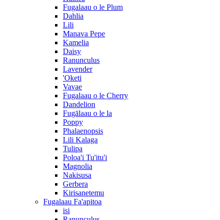
Fugalaau o le Plum
Dahlia
Lili
Manava Pepe
Kamelia
Daisy
Ranunculus
Lavender
'Oketi
Vavae
Fugalaau o le Cherry
Dandelion
Fugālaau o le la
Poppy
Phalaenopsis
Lili Kalaga
Tulipa
Poloa'i Tu'itu'i
Magnolia
Nakisusa
Gerbera
Kirisanetemu
Fugalaau Fa'apitoa
isi
Ranunculus