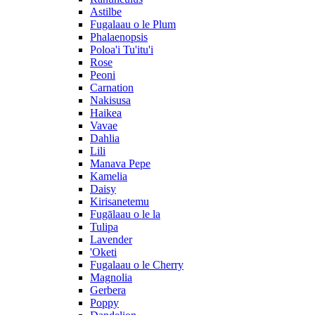
Astilbe
Fugalaau o le Plum
Phalaenopsis
Poloa'i Tu'itu'i
Rose
Peoni
Carnation
Nakisusa
Haikea
Vavae
Dahlia
Lili
Manava Pepe
Kamelia
Daisy
Kirisanetemu
Fugālaau o le la
Tulipa
Lavender
'Oketi
Fugalaau o le Cherry
Magnolia
Gerbera
Poppy