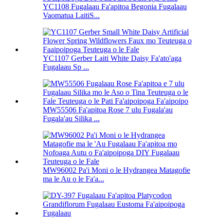
YC1108 Fugalaau Fa'apitoa Begonia Fugalaau
Vaomatua LaitiS...
YC1107 Gerber Laiti White Daisy Fa'ato'aga
Fugalaau Sp ...
MW55506 Fa'apitoa Rose 7 ulu Fugala'au
Fugala'au Silika ...
MW96002 Pa'i Moni o le Hydrangea Matagofie
ma le Au o le Fa'a...