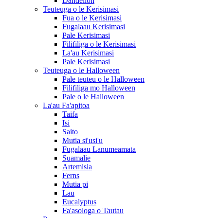
Dandelion
Teuteuga o le Kerisimasi
Fua o le Kerisimasi
Fugalaau Kerisimasi
Pale Kerisimasi
Filifiliga o le Kerisimasi
La'au Kerisimasi
Pale Kerisimasi
Teuteuga o le Halloween
Pale teuteu o le Halloween
Filifiliga mo Halloween
Pale o le Halloween
La'au Fa'apitoa
Taifa
Isi
Saito
Mutia si'usi'u
Fugalaau Lanumeamata
Suamalie
Artemisia
Ferns
Mutia pi
Lau
Eucalyptus
Fa'asologa o Tautau