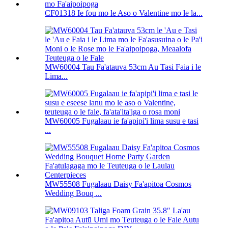
CF01318 Ie fou mo le Aso o Valentine mo le la...
MW60004 Tau Fa'atauva 53cm Au Tasi Faia i le
Lima...
MW60005 Fugalaau ie fa'apipi'i lima susu e tasi
...
MW55508 Fugalaau Daisy Fa'apitoa Cosmos
Wedding Bouq ...