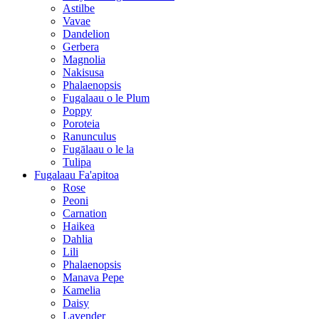
Astilbe
Vavae
Dandelion
Gerbera
Magnolia
Nakisusa
Phalaenopsis
Fugalaau o le Plum
Poppy
Poroteia
Ranunculus
Fugālaau o le la
Tulipa
Fugalaau Fa'apitoa
Rose
Peoni
Carnation
Haikea
Dahlia
Lili
Phalaenopsis
Manava Pepe
Kamelia
Daisy
Lavender