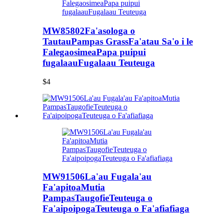
MW85802Fa'asologa o
TautauPampas GrassFa'atau Sa'o i le
FalegaosimeaPapa puipui
fugalaauFugalaau Teuteuga
$4
MW91506La'au Fugala'au
Fa'apitoaMutia
PampasTaugofieTeuteuga o
Fa'aipoipogaTeuteuga o Fa'afiafiaga