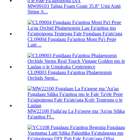
MW09103 Taliga Foam Grain 35.8″ Umi Autū
String A...
CL09004 Fugalaau Fa'apitoa Moni Pa'i Pepe
Laiti ...
CL09003 Fugalaau Fa'apitoa Phalaenopsis
Orchids Stem...
MW22100 Fuāla'au La Fa'asese ma 'Au'au Silika
Fa'apitoa Fl...