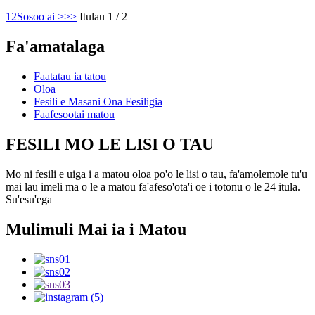
1
2
Sosoo ai >
>>
Itulau 1 / 2
Fa'amatalaga
Faatatau ia tatou
Oloa
Fesili e Masani Ona Fesiligia
Faafesootai matou
FESILI MO LE LISI O TAU
Mo ni fesili e uiga i a matou oloa po'o le lisi o tau, fa'amolemole tu'u
mai lau imeli ma o le a matou fa'afeso'ota'i oe i totonu o le 24 itula.
Su'esu'ega
Mulimuli Mai ia i Matou