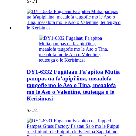
$7.71
DY1-6332 Fugālaau Fa'apitoa Mutia
pampas ua fa'apipi'iina, meaalofa
taugofie mo le Aso o Tina, meaalofa
mo le Aso o Valentine, teuteuga o le
Kerisimasi
$3.74