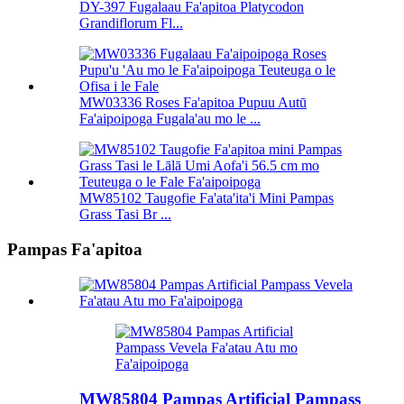
DY-397 Fugalaau Fa'apitoa Platycodon
Grandiflorum Fl...
MW03336 Roses Fa'apitoa Pupuu Autū
Fa'aipoipoga Fugala'au mo le ...
MW85102 Taugofie Fa'ata'ita'i Mini Pampas
Grass Tasi Br ...
Pampas Fa'apitoa
MW85804 Pampas Artificial Pampass