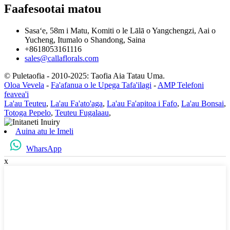
Faafesootai matou
Sasaʻe, 58m i Matu, Komiti o le Lālā o Yangchengzi, Aai o
Yucheng, Itumalo o Shandong, Saina
+8618053161116
sales@callaflorals.com
© Puletaofia - 2010-2025: Taofia Aia Tatau Uma.
Oloa Vevela
-
Fa'afanua o le Upega Tafa'ilagi
-
AMP Telefoni
feavea'i
La'au Teuteu
,
La'au Fa'ato'aga
,
La'au Fa'apitoa i Fafo
,
La'au Bonsai
,
Totoga Pepelo
,
Teuteu Fugalaau
,
Auina atu le Imeli
WharsApp
x