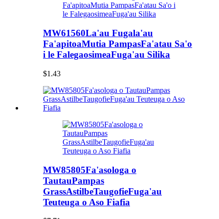
MW61560La'au Fugala'au
Fa'apitoaMutia PampasFa'atau Sa'o
i le FalegaosimeaFuga'au Silika
$1.43
MW85805Fa'asologa o
TautauPampas
GrassAstilbeTaugofieFuga'au
Teuteuga o Aso Fiafia