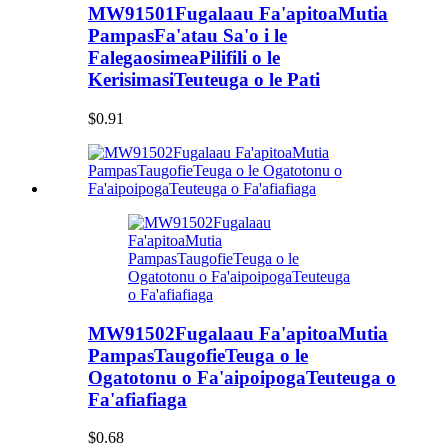
MW91501Fugalaau Fa'apitoaMutia
PampasFa'atau Sa'o i le
FalegaosimeaPilifili o le
KerisimasiTeuteuga o le Pati
$0.91
MW91502Fugalaau Fa'apitoaMutia
PampasTaugofieTeuga o le
Ogatotonu o Fa'aipoipogaTeuteuga o
Fa'afiafiaga
$0.68