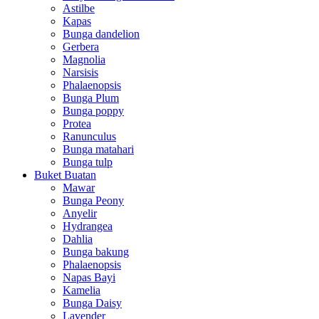
Astilbe
Kapas
Bunga dandelion
Gerbera
Magnolia
Narsisis
Phalaenopsis
Bunga Plum
Bunga poppy
Protea
Ranunculus
Bunga matahari
Bunga tulp
Buket Buatan
Mawar
Bunga Peony
Anyelir
Hydrangea
Dahlia
Bunga bakung
Phalaenopsis
Napas Bayi
Kamelia
Bunga Daisy
Lavender