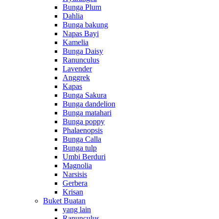
Bunga Plum
Dahlia
Bunga bakung
Napas Bayi
Kamelia
Bunga Daisy
Ranunculus
Lavender
Anggrek
Kapas
Bunga Sakura
Bunga dandelion
Bunga matahari
Bunga poppy
Phalaenopsis
Bunga Calla
Bunga tulp
Umbi Berduri
Magnolia
Narsisis
Gerbera
Krisan
Buket Buatan
yang lain
Ranunculus