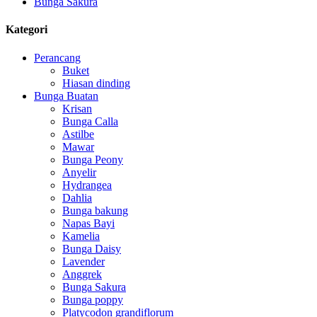
Bunga Sakura
Kategori
Perancang
Buket
Hiasan dinding
Bunga Buatan
Krisan
Bunga Calla
Astilbe
Mawar
Bunga Peony
Anyelir
Hydrangea
Dahlia
Bunga bakung
Napas Bayi
Kamelia
Bunga Daisy
Lavender
Anggrek
Bunga Sakura
Bunga poppy
Platycodon grandiflorum