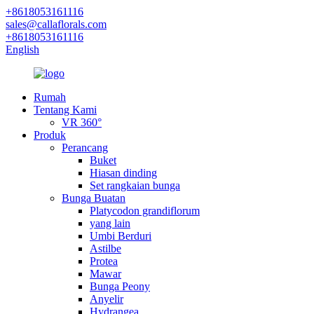
+8618053161116
sales@callaflorals.com
+8618053161116
English
Rumah
Tentang Kami
VR 360°
Produk
Perancang
Buket
Hiasan dinding
Set rangkaian bunga
Bunga Buatan
Platycodon grandiflorum
yang lain
Umbi Berduri
Astilbe
Protea
Mawar
Bunga Peony
Anyelir
Hydrangea