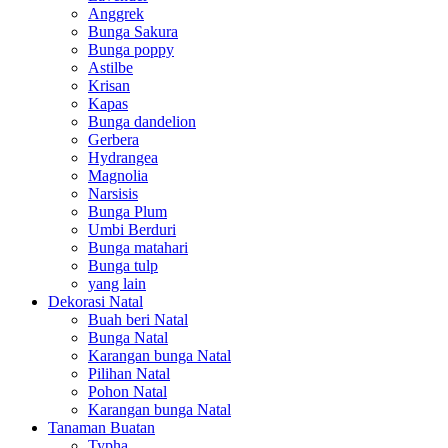
Anggrek
Bunga Sakura
Bunga poppy
Astilbe
Krisan
Kapas
Bunga dandelion
Gerbera
Hydrangea
Magnolia
Narsisis
Bunga Plum
Umbi Berduri
Bunga matahari
Bunga tulp
yang lain
Dekorasi Natal
Buah beri Natal
Bunga Natal
Karangan bunga Natal
Pilihan Natal
Pohon Natal
Karangan bunga Natal
Tanaman Buatan
Typha