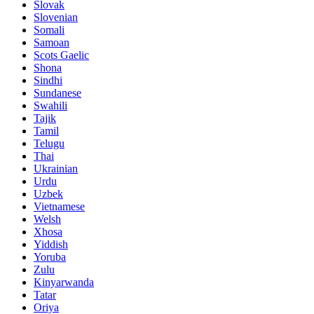
Slovak
Slovenian
Somali
Samoan
Scots Gaelic
Shona
Sindhi
Sundanese
Swahili
Tajik
Tamil
Telugu
Thai
Ukrainian
Urdu
Uzbek
Vietnamese
Welsh
Xhosa
Yiddish
Yoruba
Zulu
Kinyarwanda
Tatar
Oriya