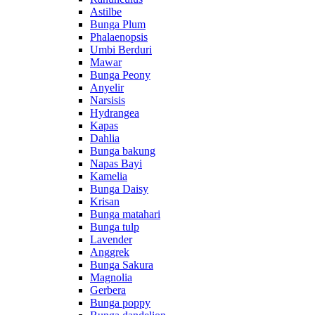
Astilbe
Bunga Plum
Phalaenopsis
Umbi Berduri
Mawar
Bunga Peony
Anyelir
Narsisis
Hydrangea
Kapas
Dahlia
Bunga bakung
Napas Bayi
Kamelia
Bunga Daisy
Krisan
Bunga matahari
Bunga tulp
Lavender
Anggrek
Bunga Sakura
Magnolia
Gerbera
Bunga poppy