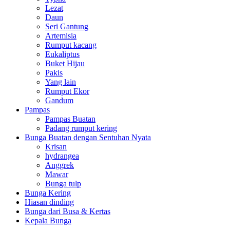
Lezat
Daun
Seri Gantung
Artemisia
Rumput kacang
Eukaliptus
Buket Hijau
Pakis
Yang lain
Rumput Ekor
Gandum
Pampas
Pampas Buatan
Padang rumput kering
Bunga Buatan dengan Sentuhan Nyata
Krisan
hydrangea
Anggrek
Mawar
Bunga tulp
Bunga Kering
Hiasan dinding
Bunga dari Busa & Kertas
Kepala Bunga