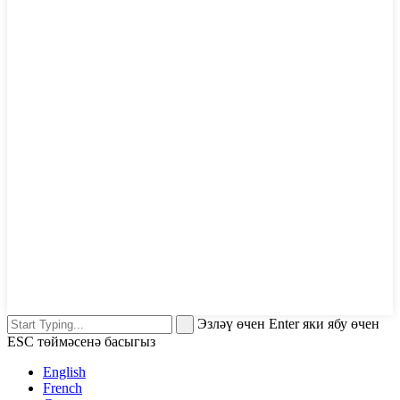
Эзләү өчен Enter яки ябу өчен
ESC төймәсенә басыгыз
English
French