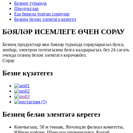
Безнең турында
Продуктлар
Еш бирелә торган сораулар
Безнең белән элемтәгә керегез
БӘЯЛӘР ИСЕМЛЕГЕ ӨЧЕН СОРАУ
Безнең продуктлар яки бәяләр турында сорауларыгыз булса,
зинһар, электрон почтагызны безгә калдырыгыз, без 24 сәгать
эчендә сезнең белән элемтәгә керәчәкбез.
Сорау
Безне күзәтегез
Безнең белән элемтәгә керегез
Көнчыгыш, 58 м төньяк, Янчэнцзи филиал комитеты,
Юйчэн шәһәре, Шаньдун провинциясе, Кытай