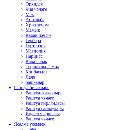
Орхидея
Чия чәчәге
Мәк
Астильба
Хризантема
Мамык
Кабак чәчәге
Гербера
Гортензия
Магнолия
Нарцисс
Кара чәчәк
Тырнаклы лампа
Көнбагыш
Лалә
башкалар
Раштуа бизәкләре
Раштуа җиләкләре
Раштуа чәчәге
Раштуа гирляндасы
Раштуа сайлаулары
Яңа ел чыршысы
Раштуа чәчәге
Ясалма үсемлек
Тифа