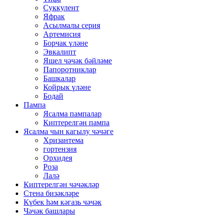
Суккулент
Яфрак
Асылмалы серия
Артемисия
Борчак үләне
Эвкалипт
Яшел чәчәк бәйләме
Папоротниклар
Башкалар
Койрык үләне
Бодай
Пампа
Ясалма пампалар
Киптерелгән пампа
Ясалма чын кагылу чәчәге
Хризантема
гортензия
Орхидея
Роза
Лалә
Киптерелгән чәчәкләр
Стена бизәкләре
Күбек һәм кәгазь чәчәк
Чәчәк башлары