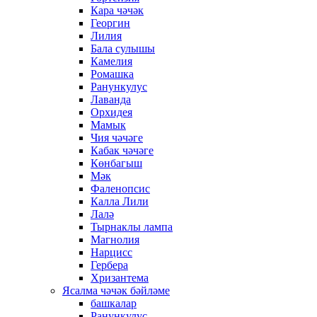
Кара чәчәк
Георгин
Лилия
Бала сулышы
Камелия
Ромашка
Ранункулус
Лаванда
Орхидея
Мамык
Чия чәчәге
Кабак чәчәге
Көнбагыш
Мәк
Фаленопсис
Калла Лили
Лалә
Тырнаклы лампа
Магнолия
Нарцисс
Гербера
Хризантема
Ясалма чәчәк бәйләме
башкалар
Ранункулус