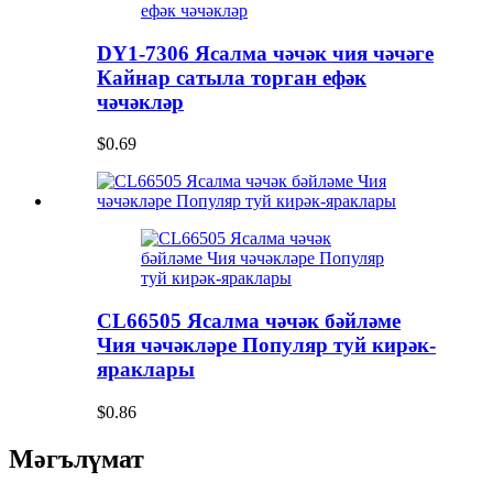
DY1-7306 Ясалма чәчәк чия чәчәге
Кайнар сатыла торган ефәк
чәчәкләр
$0.69
CL66505 Ясалма чәчәк бәйләме
Чия чәчәкләре Популяр туй кирәк-
яраклары
$0.86
Мәгълүмат