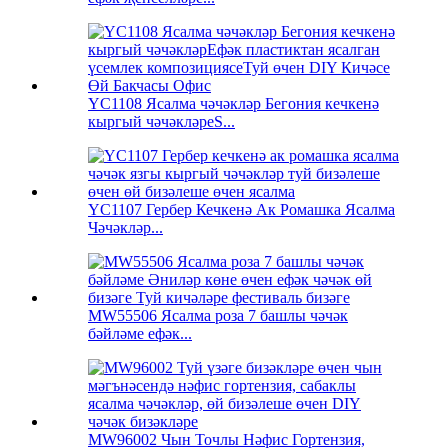
YC1108 Ясалма чәчәкләр Бегония кечкенә
кыргый чәчәкләреS...
YC1107 Гербер Кечкенә Ак Ромашка Ясалма
Чәчәкләр...
MW55506 Ясалма роза 7 башлы чәчәк
бәйләме ефәк...
MW96002 Чын Точлы Нәфис Гортензия,