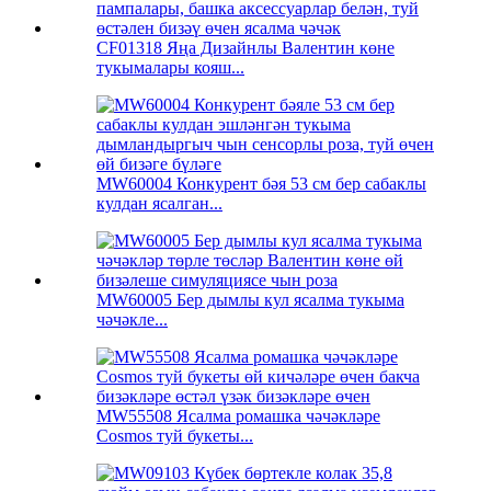
CF01318 Яңа Дизайнлы Валентин көне
тукымалары кояш...
MW60004 Конкурент бәя 53 см бер сабаклы
кулдан ясалган...
MW60005 Бер дымлы кул ясалма тукыма
чәчәкле...
MW55508 Ясалма ромашка чәчәкләре
Cosmos туй букеты...