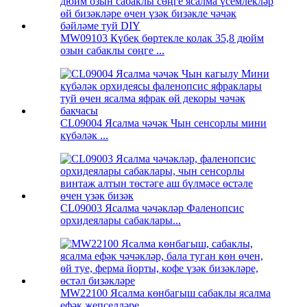
MW09103 Күбек бөртекле колак 35,8 дюйм
озын сабаклы сөңге ...
CL09004 Ясалма чәчәк Чын сенсорлы мини
күбәләк ...
CL09003 Ясалма чәчәкләр Фаленопсис
орхидеялары сабаклары...
MW22100 Ясалма көнбагыш сабаклы ясалма
ефәк җепселләре...