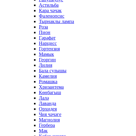
Астильба
Кара чәчәк
Фаленопсис
Тырнаклы лампа
Роза
Пион
Гәрәфәт
Нарцисс
Гортензия
Мамык
Георгин
Лилия
Бала сулышы
Камелия
Ромашка
Хризантема
Көнбагыш
Лалә
Лаванда
Орхидея
Чия чәчәге
Магнолия
Гербера
Мәк