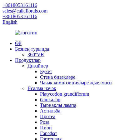
+8618053161116
sales@callaflorals.com
+8618053161116
English
Өй
Безнең турында
360°VR
Продуктлар
Дизайнер
Букет
Стена бизәкләре
Чәчәк композицияләре җыелмасы
Ясалма чәчәк
Platycodon grandiflorum
башкалар
Тырнаклы лампа
Астильба
Протеа
Роза
Пион
Гәрәфәт
Гортензия