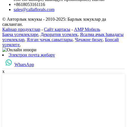
+8618053161116
sales@callaflorals.com
© Авторлык хокукы - 2010-2025: Барлык хокуклар да
сакланган.
Кайнар продуктлар
-
Сайт картасы
-
AMP Мобиль
Бакча үсемлекләре
,
Декоратив үсемлек
,
Ясалма ачык һавадагы
үсемлекләр
,
Ялган чәчәк савытлары
,
Чәчәкне бизәү
,
Бонсай
үсемлеге
,
Электрон почта җибәрү
WharsApp
x