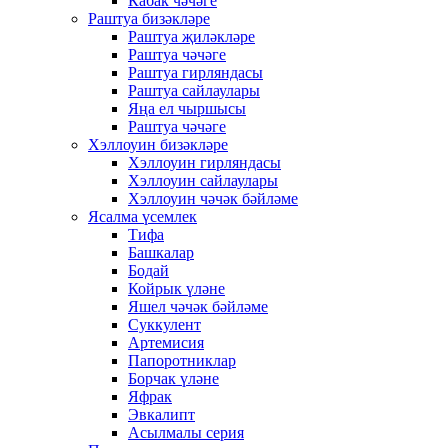
Кабак чәчәге
Раштуа бизәкләре
Раштуа җиләкләре
Раштуа чәчәге
Раштуа гирляндасы
Раштуа сайлаулары
Яңа ел чыршысы
Раштуа чәчәге
Хэллоуин бизәкләре
Хэллоуин гирляндасы
Хэллоуин сайлаулары
Хэллоуин чәчәк бәйләме
Ясалма үсемлек
Тифа
Башкалар
Бодай
Койрык үләне
Яшел чәчәк бәйләме
Суккулент
Артемисия
Папоротниклар
Борчак үләне
Яфрак
Эвкалипт
Асылмалы серия