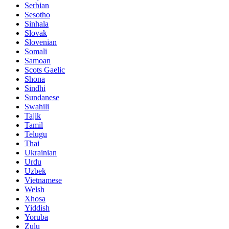
Serbian
Sesotho
Sinhala
Slovak
Slovenian
Somali
Samoan
Scots Gaelic
Shona
Sindhi
Sundanese
Swahili
Tajik
Tamil
Telugu
Thai
Ukrainian
Urdu
Uzbek
Vietnamese
Welsh
Xhosa
Yiddish
Yoruba
Zulu