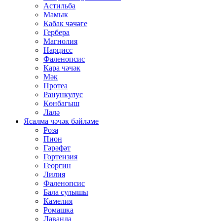
Астильба
Мамык
Кабак чәчәге
Гербера
Магнолия
Нарцисс
Фаленопсис
Кара чәчәк
Мәк
Протеа
Ранункулус
Көнбагыш
Лалә
Ясалма чәчәк бәйләме
Роза
Пион
Гәрәфәт
Гортензия
Георгин
Лилия
Фаленопсис
Бала сулышы
Камелия
Ромашка
Лаванда