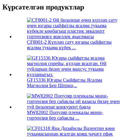
Күрсәтелгән продуктлар
CF8001-2 Күпләп сату югары сыйфатлы
ясалма тукыма күбек ...
GF15336 Югары Сыйфатлы Ясалма
Магнолия Бер Шприц...
MW82002 Популяр пленкалы мини-
гортензия бер сабаклы ...