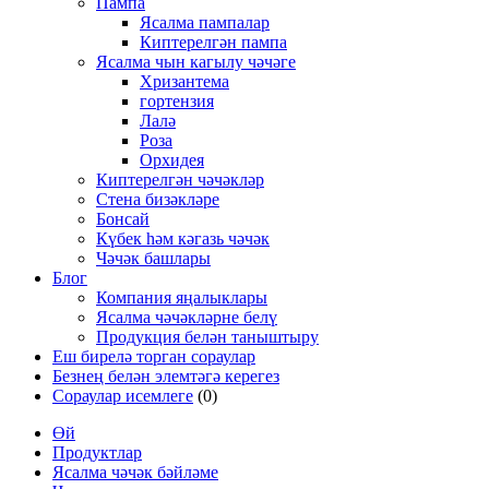
Пампа
Ясалма пампалар
Киптерелгән пампа
Ясалма чын кагылу чәчәге
Хризантема
гортензия
Лалә
Роза
Орхидея
Киптерелгән чәчәкләр
Стена бизәкләре
Бонсай
Күбек һәм кәгазь чәчәк
Чәчәк башлары
Блог
Компания яңалыклары
Ясалма чәчәкләрне белү
Продукция белән таныштыру
Еш бирелә торган сораулар
Безнең белән элемтәгә керегез
Сораулар исемлеге
(0)
Өй
Продуктлар
Ясалма чәчәк бәйләме