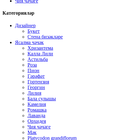
Чия чәчәге
Категорияләр
Дизайнер
Букет
Стена бизәкләре
Ясалма чәчәк
Хризантема
Калла Лили
Астильба
Роза
Пион
Гәрәфәт
Гортензия
Георгин
Лилия
Бала сулышы
Камелия
Ромашка
Лаванда
Орхидея
Чия чәчәге
Мәк
Platycodon grandiflorum