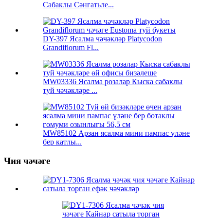
Сабаклы Сәнгатьле...
DY-397 Ясалма чәчәкләр Platycodon
Grandiflorum Fl...
MW03336 Ясалма розалар Кыска сабаклы
туй чәчәкләре ...
MW85102 Арзан ясалма мини пампас үләне
бер катлы...
Чия чәчәге